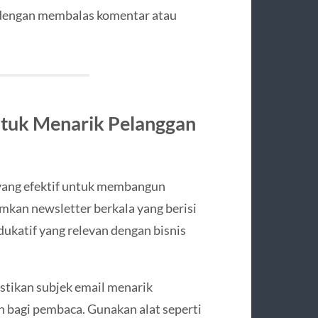
a dengan membalas komentar atau
ntuk Menarik Pelanggan
 yang efektif untuk membangun
kan newsletter berkala yang berisi
dukatif yang relevan dengan bisnis
astikan subjek email menarik
h bagi pembaca. Gunakan alat seperti