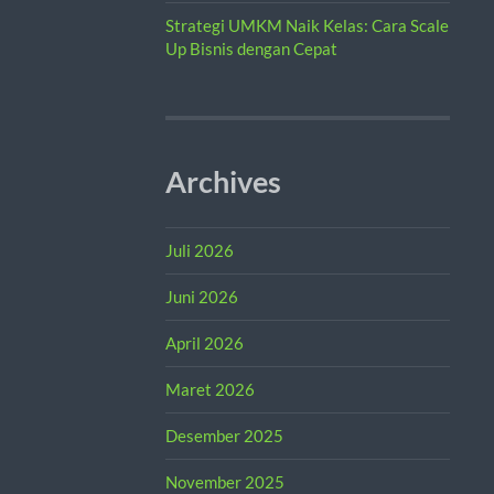
Strategi UMKM Naik Kelas: Cara Scale
Up Bisnis dengan Cepat
Archives
Juli 2026
Juni 2026
April 2026
Maret 2026
Desember 2025
November 2025