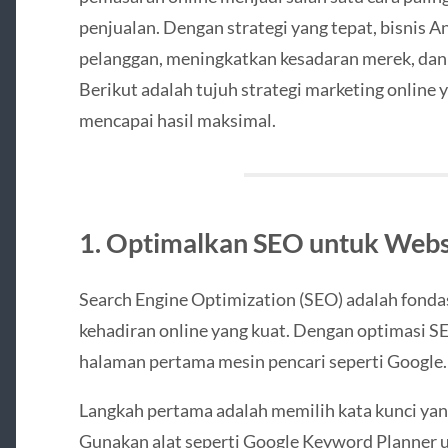
penjualan. Dengan strategi yang tepat, bisnis 
pelanggan, meningkatkan kesadaran merek, da
Berikut adalah tujuh strategi marketing online
mencapai hasil maksimal.
1. Optimalkan SEO untuk Webs
Search Engine Optimization (SEO) adalah fon
kehadiran online yang kuat. Dengan optimasi S
halaman pertama mesin pencari seperti Google.
Langkah pertama adalah memilih kata kunci yan
Gunakan alat seperti Google Keyword Planner 