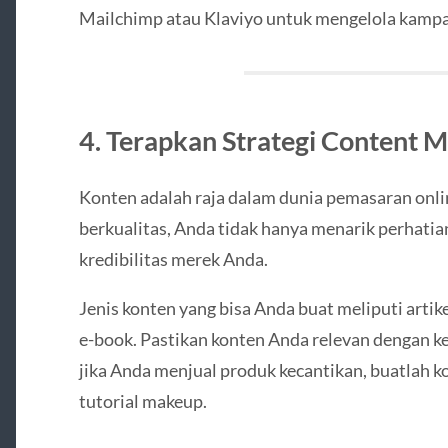
Mailchimp atau Klaviyo untuk mengelola kampa
4. Terapkan Strategi Content 
Konten adalah raja dalam dunia pemasaran on
berkualitas, Anda tidak hanya menarik perhati
kredibilitas merek Anda.
Jenis konten yang bisa Anda buat meliputi artikel
e-book. Pastikan konten Anda relevan dengan k
jika Anda menjual produk kecantikan, buatlah k
tutorial makeup.