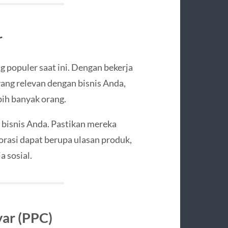
r
g populer saat ini. Dengan bekerja
ang relevan dengan bisnis Anda,
bih banyak orang.
si bisnis Anda. Pastikan mereka
borasi dapat berupa ulasan produk,
 sosial.
yar (PPC)