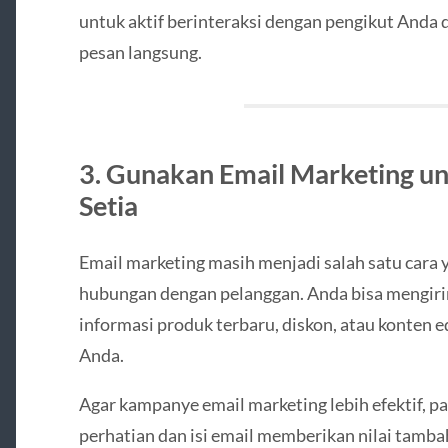
untuk aktif berinteraksi dengan pengikut And
pesan langsung.
3. Gunakan Email Marketing u
Setia
Email marketing masih menjadi salah satu cara
hubungan dengan pelanggan. Anda bisa mengirim
informasi produk terbaru, diskon, atau konten e
Anda.
Agar kampanye email marketing lebih efektif, p
perhatian dan isi email memberikan nilai tamba