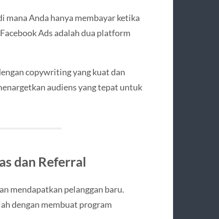
l di mana Anda hanya membayar ketika
 Facebook Ads adalah dua platform
dengan copywriting yang kuat dan
 menargetkan audiens yang tepat untuk
as dan Referral
gan mendapatkan pelanggan baru.
dalah dengan membuat program