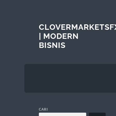
CLOVERMARKETSF
| MODERN
BISNIS
CARI