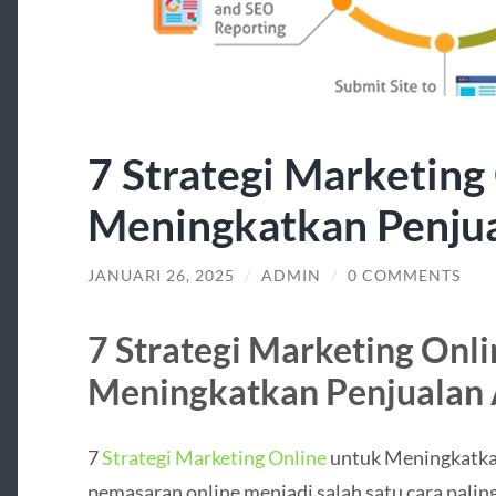
7 Strategi Marketing
Meningkatkan Penju
JANUARI 26, 2025
/
ADMIN
/
0 COMMENTS
7 Strategi Marketing Onl
Meningkatkan Penjualan
7
Strategi Marketing Online
untuk Meningkatkan 
pemasaran online menjadi salah satu cara palin