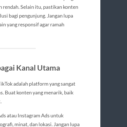
n rendah. Selain itu, pastikan konten
lusi bagi pengunjung. Jangan lupa
in yang responsif agar ramah
bagai Kanal Utama
TikTok adalah platform yang sangat
s. Buat konten yang menarik, baik
.
Ads atau Instagram Ads untuk
afi, minat, dan lokasi. Jangan lupa