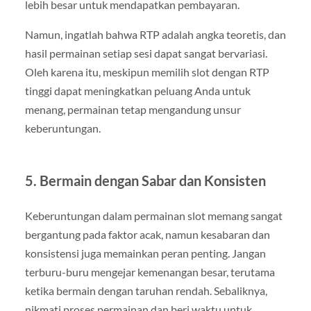
lebih besar untuk mendapatkan pembayaran.
Namun, ingatlah bahwa RTP adalah angka teoretis, dan
hasil permainan setiap sesi dapat sangat bervariasi.
Oleh karena itu, meskipun memilih slot dengan RTP
tinggi dapat meningkatkan peluang Anda untuk
menang, permainan tetap mengandung unsur
keberuntungan.
5.
Bermain dengan Sabar dan Konsisten
Keberuntungan dalam permainan slot memang sangat
bergantung pada faktor acak, namun kesabaran dan
konsistensi juga memainkan peran penting. Jangan
terburu-buru mengejar kemenangan besar, terutama
ketika bermain dengan taruhan rendah. Sebaliknya,
nikmati proses permainan dan beri waktu untuk