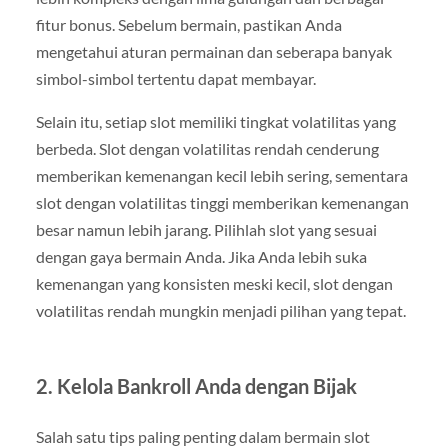
fitur bonus. Sebelum bermain, pastikan Anda
mengetahui aturan permainan dan seberapa banyak
simbol-simbol tertentu dapat membayar.
Selain itu, setiap slot memiliki tingkat volatilitas yang
berbeda. Slot dengan volatilitas rendah cenderung
memberikan kemenangan kecil lebih sering, sementara
slot dengan volatilitas tinggi memberikan kemenangan
besar namun lebih jarang. Pilihlah slot yang sesuai
dengan gaya bermain Anda. Jika Anda lebih suka
kemenangan yang konsisten meski kecil, slot dengan
volatilitas rendah mungkin menjadi pilihan yang tepat.
2.
Kelola Bankroll Anda dengan Bijak
Salah satu tips paling penting dalam bermain slot