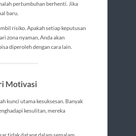
nalah pertumbuhan berhenti. Jika
al baru.
ambil risiko. Apakah setiap keputusan
 dari zona nyaman, Anda akan
sa diperoleh dengan cara lain.
ri Motivasi
alah kunci utama kesuksesan. Banyak
enghadapi kesulitan, mereka
ar tidak datang dalam semalam.