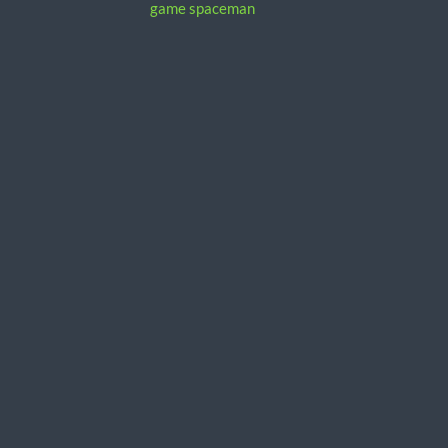
game spaceman