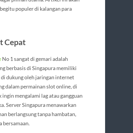
egitu populer di kalangan para
t Cepat
e
No 1 sangat di gemari adalah
ang berbasis di Singapura memiliki
 di dukung oleh jaringan internet
ng dalam permainan slot online, di
k ingin mengalami lag atau gangguan
a. Server Singapura menawarkan
inan berlangsung tanpa hambatan,
ra bersamaan.