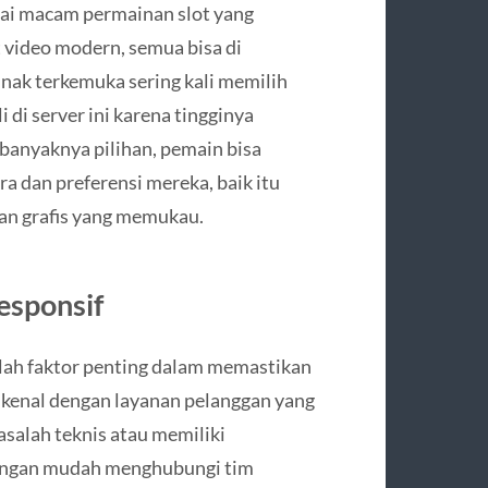
ai macam permainan slot yang
ot video modern, semua bisa di
nak terkemuka sering kali memilih
di server ini karena tingginya
banyaknya pilihan, pemain bisa
 dan preferensi mereka, baik itu
lan grafis yang memukau.
esponsif
alah faktor penting dalam memastikan
 kenal dengan layanan pelanggan yang
salah teknis atau memiliki
dengan mudah menghubungi tim