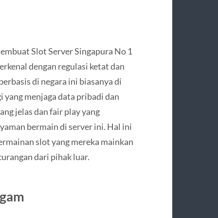
membuat Slot Server Singapura No 1
erkenal dengan regulasi ketat dan
erbasis di negara ini biasanya di
gi yang menjaga data pribadi dan
ng jelas dan fair play yang
aman bermain di server ini. Hal ini
ermainan slot yang mereka mainkan
urangan dari pihak luar.
agam