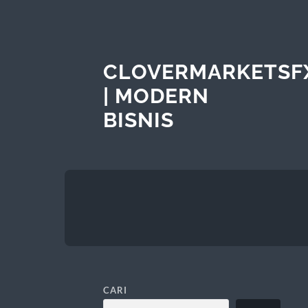
CLOVERMARKETSF
| MODERN
BISNIS
CARI