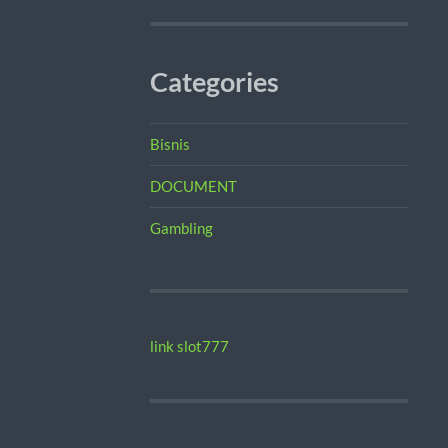
Categories
Bisnis
DOCUMENT
Gambling
link slot777