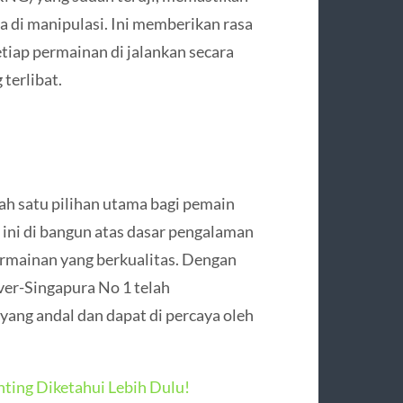
sa di manipulasi. Ini memberikan rasa
iap permainan di jalankan secara
terlibat.
lah satu pilihan utama bagi pemain
t ini di bangun atas dasar pengalaman
rmainan yang berkualitas. Dengan
ver-Singapura No 1 telah
yang andal dan dapat di percaya oleh
ting Diketahui Lebih Dulu!