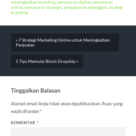
meningkatkan branding
,
pemasaran digital
,
pemasaran
online
,
pemasaran strategis
,
pengalaman pelanggan
,
strategi
branding
« 7 Strategi Marketing Online untuk Meningkatkan
Penjualan
5 Tips Memulai Bisnis Dropship »
Tinggalkan Balasan
Alamat email Anda tidak akan dipublikasikan.
Ruas yang
wajib ditandai
*
KOMENTAR
*