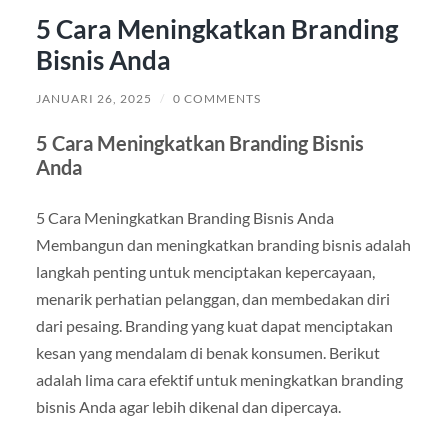
5 Cara Meningkatkan Branding
Bisnis Anda
JANUARI 26, 2025
/
0 COMMENTS
5 Cara Meningkatkan Branding Bisnis
Anda
5 Cara Meningkatkan Branding Bisnis Anda
Membangun dan meningkatkan branding bisnis adalah
langkah penting untuk menciptakan kepercayaan,
menarik perhatian pelanggan, dan membedakan diri
dari pesaing. Branding yang kuat dapat menciptakan
kesan yang mendalam di benak konsumen. Berikut
adalah lima cara efektif untuk meningkatkan branding
bisnis Anda agar lebih dikenal dan dipercaya.